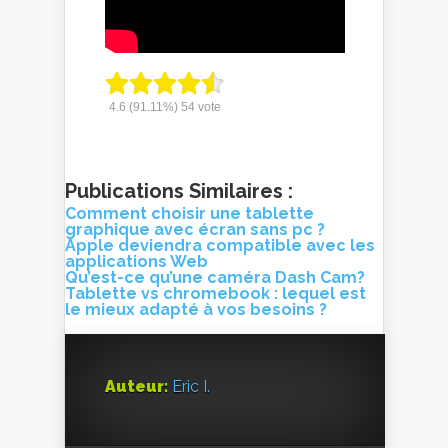
4.6
(91.11%)
54
vote
Publications Similaires :
Comment choisir une tablette
graphique avec écran sans pc ?
Apple deviendra compatible avec les
applications Web
Qu’est-ce qu’une caméra Dash Cam?
Tablette vs chromebook : lequel est
le mieux adapté à vos besoins ?
Auteur:
Eric I.