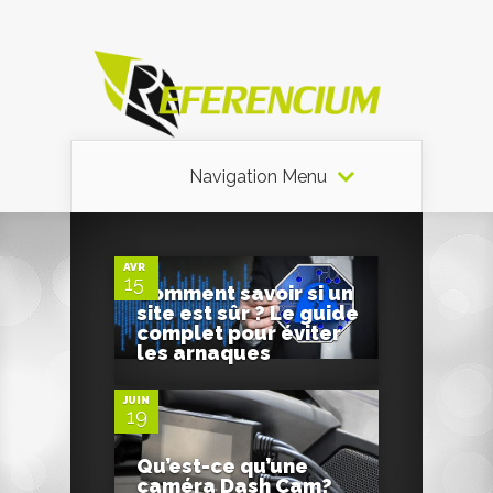
Navigation Menu
0
AVR
15
Comment savoir si un
site est sûr ? Le guide
0
complet pour éviter
les arnaques
JUIN
19
Qu’est-ce qu’une
caméra Dash Cam?