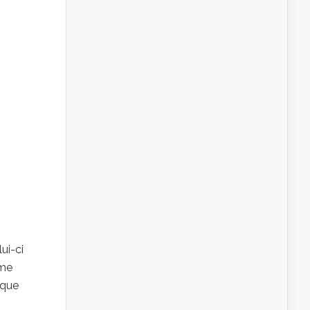
ui-ci
rme
 que