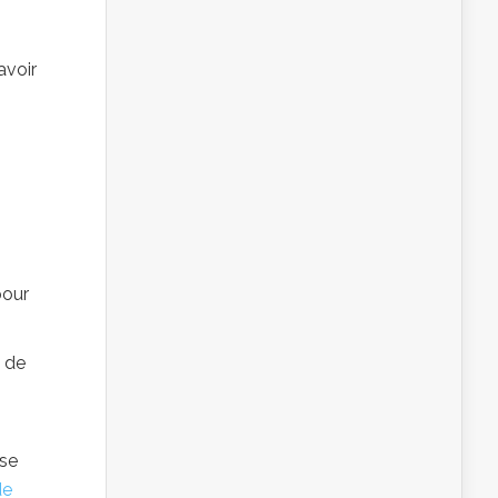
avoir
pour
 de
 se
de