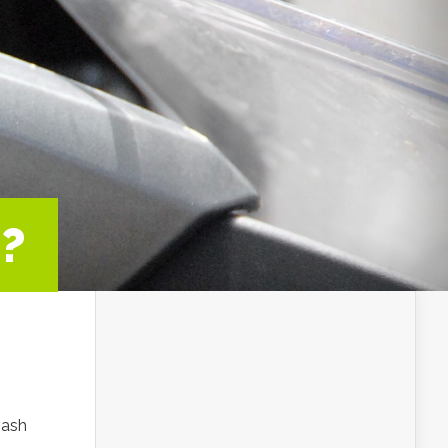
?
Dash