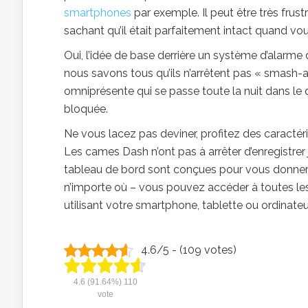
smartphones
par exemple. Il peut être très fru
sachant qu’il était parfaitement intact quand vou
Oui, l’idée de base derrière un système d’alarme 
nous savons tous qu’ils n’arrêtent pas « smash-
omniprésente qui se passe toute la nuit dans le
bloquée.
Ne vous lacez pas deviner, profitez des caracté
Les cames Dash n’ont pas à arrêter d’enregistre
tableau de bord sont conçues pour vous donner l
n’importe où – vous pouvez accéder à toutes les
utilisant votre smartphone, tablette ou ordinateu
4.6/5 - (109 votes)
4.6
(91.64%)
110
vote